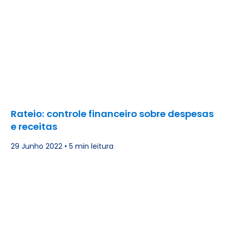
Rateio: controle financeiro sobre despesas
e receitas
29 Junho 2022
•
5 min leitura