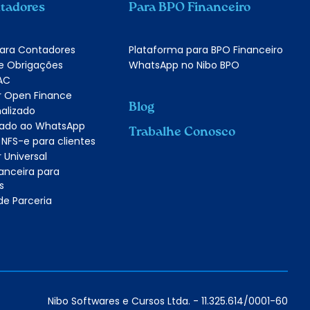
tadores
Para BPO Financeiro
para Contadores
Plataforma para BPO Financeiro
e Obrigações
WhatsApp no Nibo BPO
AC
r Open Finance
Blog
alizado
grado ao WhatsApp
Trabalhe Conosco
 NFS-e para clientes
 Universal
anceira para
s
e Parceria
Nibo Softwares e Cursos Ltda. - 11.325.614/0001-60