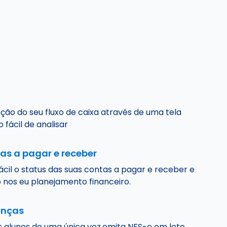
ão do seu fluxo de caixa através de uma tela
 fácil de analisar
as a pagar e receber
fácil o status das suas contas a pagar e receber e
 nos eu planejamento financeiro.
anças
 alunos de uma única vez,emita NFS-e em lote,