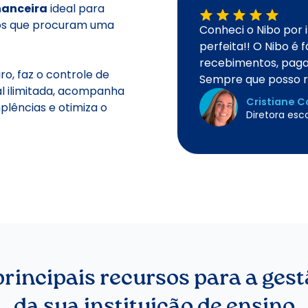
nanceira
ideal para
rios que procuram uma
Conheci o Nibo por 
perfeita!! O Nibo é f
recebimentos, paga
o, faz o controle de
Sempre que posso 
al ilimitada, acompanha
Cristiane 
plências e otimiza o
Diretora esc
rincipais recursos para a gest
da sua instituição de ensino