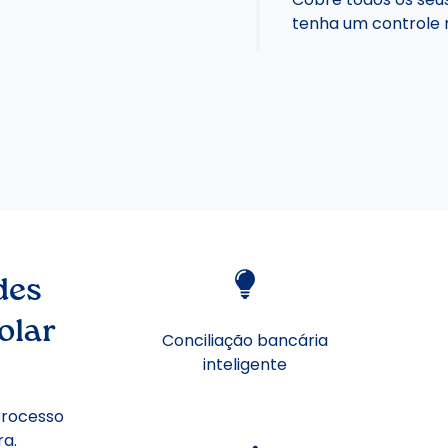
tenha um controle 
des
olar
Conciliação bancária
inteligente
processo
ra.