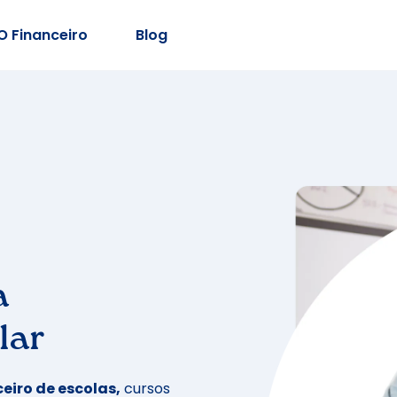
O Financeiro
Blog
a
lar
eiro de escolas,
cursos