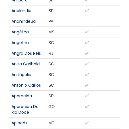
Amparo
SP
✅
Analândia
SP
✅
Ananindeua
PA
Angélica
MS
✅
Angelina
SC
✅
Angra Dos Reis
RJ
✅
Anita Garibaldi
SC
✅
Anitápolis
SC
✅
Antônio Carlos
SC
✅
Aparecida
SP
✅
Aparecida Do
GO
✅
Rio Doce
Apiacás
MT
✅