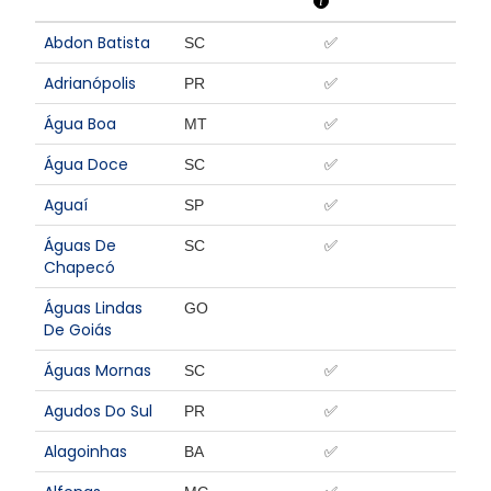
i
Abdon Batista
SC
✅
Adrianópolis
PR
✅
Água Boa
MT
✅
Água Doce
SC
✅
Aguaí
SP
✅
Águas De
SC
✅
Chapecó
Águas Lindas
GO
De Goiás
Águas Mornas
SC
✅
Agudos Do Sul
PR
✅
Alagoinhas
BA
✅