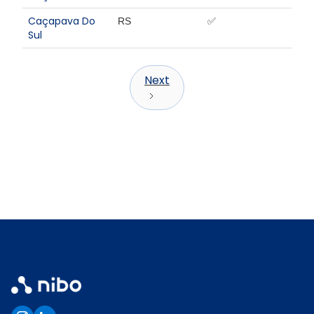
Caçapava Do
RS
✅
Sul
Next