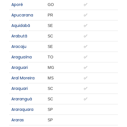
Aporé
GO
✅
Apucarana
PR
✅
Aquidabã
SE
✅
Arabutã
SC
✅
Aracaju
SE
✅
Araguaína
TO
✅
Araguari
MG
✅
Aral Moreira
MS
✅
Araquari
SC
✅
Araranguá
SC
✅
Araraquara
SP
Araras
SP