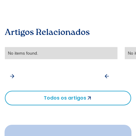
Artigos Relacionados
No items found.
No i
Todos os artigos