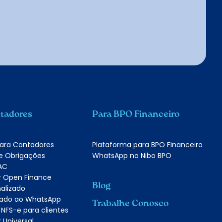
tadores
Para BPO Financeiro
para Contadores
Plataforma para BPO Financeiro
e Obrigações
WhatsApp no Nibo BPO
AC
r Open Finance
Blog
alizado
grado ao WhatsApp
Trabalhe Conosco
 NFS-e para clientes
 Universal