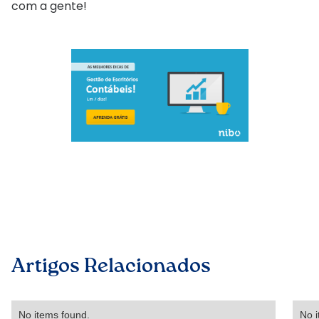
com a gente!
Artigos Relacionados
No items found.
No i