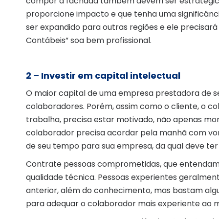
compor a fachada também devem ser estratégica
proporcione impacto e que tenha uma significância
ser expandido para outras regiões e ele precisar
Contábeis” soa bem profissional.
2 – Investir em capital intelectual
O maior capital de uma empresa prestadora de se
colaboradores. Porém, assim como o cliente, o c
trabalha, precisa estar motivado, não apenas m
colaborador precisa acordar pela manhã com vont
de seu tempo para sua empresa, da qual deve ter 
Contrate pessoas comprometidas, que entendam 
qualidade técnica. Pessoas experientes geralmen
anterior, além do conhecimento, mas bastam alg
para adequar o colaborador mais experiente ao m