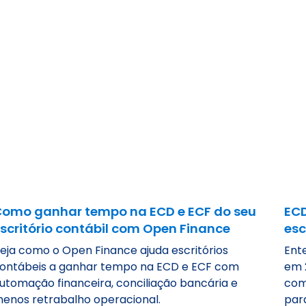
omo ganhar tempo na ECD e ECF do seu
ECD
scritório contábil com Open Finance
esc
eja como o Open Finance ajuda escritórios
Ent
ontábeis a ganhar tempo na ECD e ECF com
em 
utomação financeira, conciliação bancária e
como
enos retrabalho operacional.
par